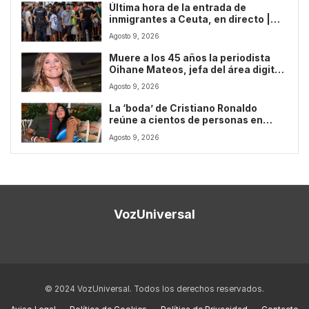
Última hora de la entrada de
inmigrantes a Ceuta, en directo |
Italia ve “desproporcionada” la
Agosto 9, 2026
reacción de Sánchez a sus
controles e insiste en proteger sus
Muere a los 45 años la periodista
fronteras
Oihane Mateos, jefa del área digital
de Informativos de EITB
Agosto 9, 2026
La ‘boda’ de Cristiano Ronaldo
reúne a cientos de personas en
Funchal: así reacciona el futbolista
Agosto 9, 2026
mientras siguen las especulaciones
VozUniversal
© 2024 VozUniversal. Todos los derechos reservados.